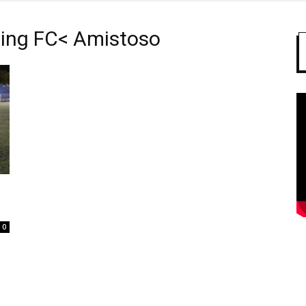
ting FC< Amistoso
0