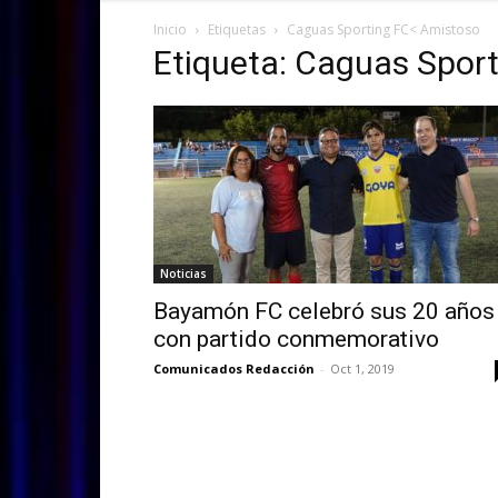
Inicio
Etiquetas
Caguas Sporting FC< Amistoso
Etiqueta: Caguas Spor
Noticias
Bayamón FC celebró sus 20 años
con partido conmemorativo
Comunicados Redacción
-
Oct 1, 2019