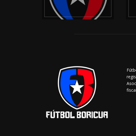
Fútb
regi
Asoc
fisca