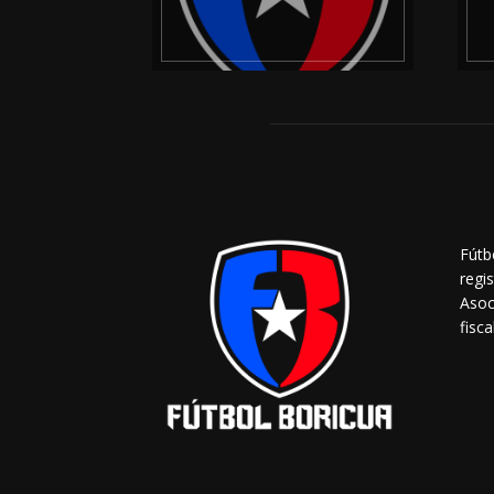
Fútb
regi
Asoc
fisca