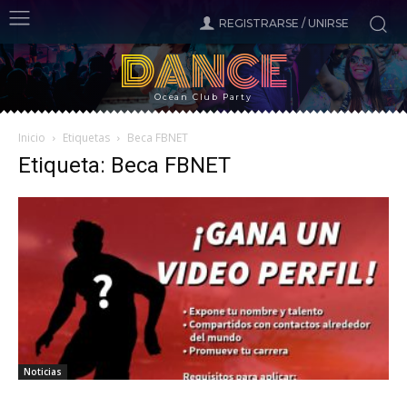
REGISTRARSE / UNIRSE
DANCE
Ocean Club Party
Inicio
Etiquetas
Beca FBNET
Etiqueta: Beca FBNET
Noticias