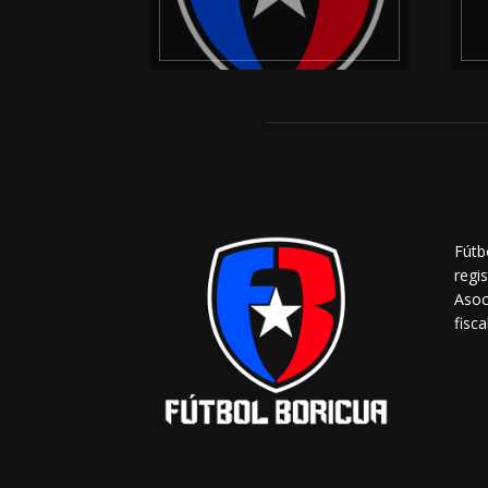
Fútb
regi
Asoc
fisca