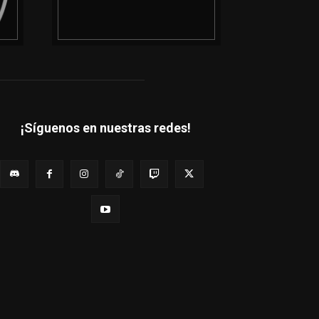
¡Síguenos en nuestras redes!