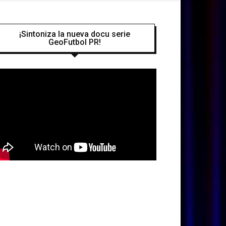
¡Sintoniza la nueva docu serie
GeoFutbol PR!