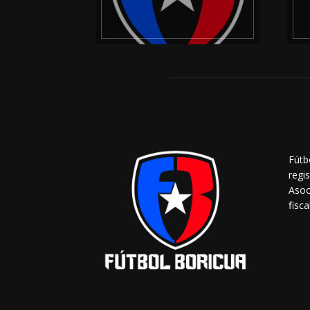
Fútb
regi
Asoc
fisca