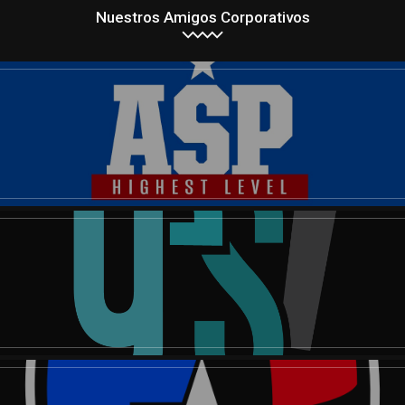
Nuestros Amigos Corporativos