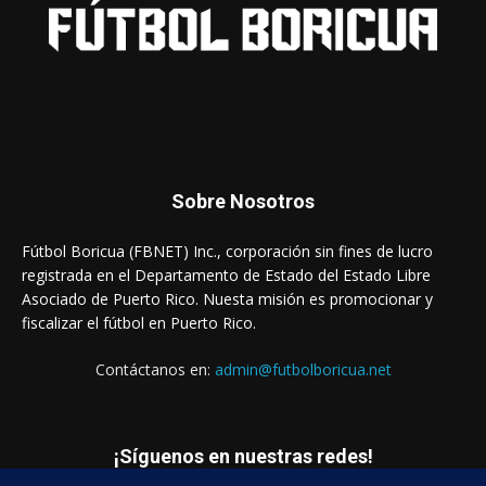
Sobre Nosotros
Fútbol Boricua (FBNET) Inc., corporación sin fines de lucro
registrada en el Departamento de Estado del Estado Libre
Asociado de Puerto Rico. Nuesta misión es promocionar y
fiscalizar el fútbol en Puerto Rico.
Contáctanos en:
admin@futbolboricua.net
¡Síguenos en nuestras redes!