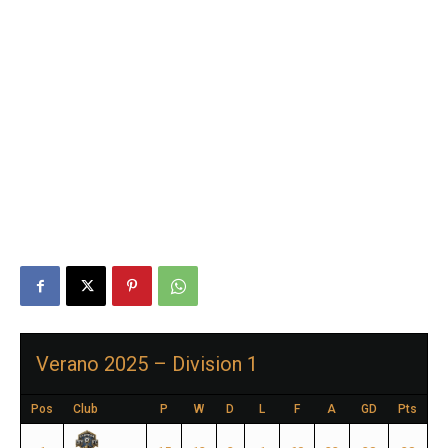
Verano 2025 – Division 1
Pos
Club
P
W
D
L
F
A
GD
Pts