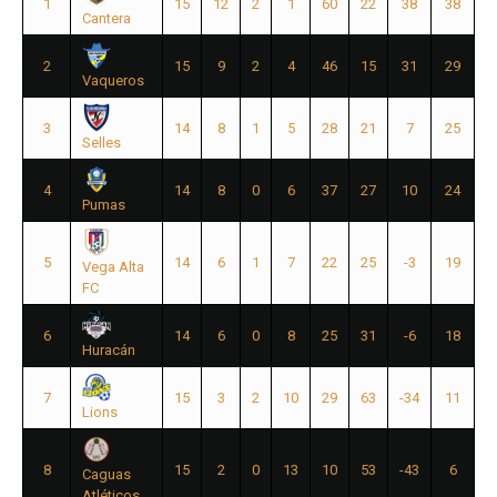
1
15
12
2
1
60
22
38
38
Cantera
2
15
9
2
4
46
15
31
29
Vaqueros
3
14
8
1
5
28
21
7
25
Selles
4
14
8
0
6
37
27
10
24
Pumas
5
14
6
1
7
22
25
-3
19
Vega Alta
FC
6
14
6
0
8
25
31
-6
18
Huracán
7
15
3
2
10
29
63
-34
11
Lions
8
15
2
0
13
10
53
-43
6
Caguas
Atléticos