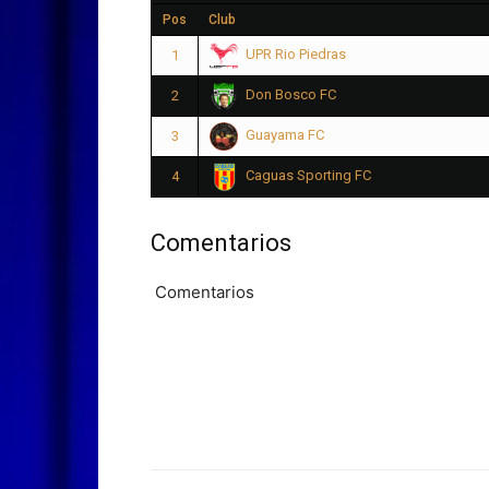
Pos
Club
UPR Rio Piedras
1
Don Bosco FC
2
Guayama FC
3
Caguas Sporting FC
4
Comentarios
Comentarios