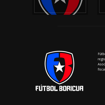
Fútb
regi
Asoc
fisca