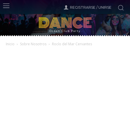
REGISTRARSE / UNIRSE
DANCE
Ocean Club Party
Inicio
Sobre Nosotros
Rocío del Mar Cervantes