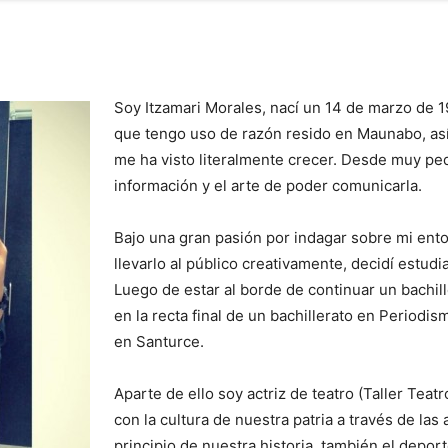
Soy Itzamari Morales, nací un 14 de marzo de
que tengo uso de razón resido en Maunabo, así
me ha visto literalmente crecer. Desde muy peq
información y el arte de poder comunicarla.
Bajo una gran pasión por indagar sobre mi entor
llevarlo al público creativamente, decidí est
Luego de estar al borde de continuar un bachi
en la recta final de un bachillerato en Period
en Santurce.
Aparte de ello soy actriz de teatro (Taller Teat
con la cultura de nuestra patria a través de las
principio de nuestra historia, también el depor