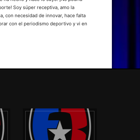
orte! Soy súper receptiva, amo la
a, con necesidad de innovar, hace falta
orar con el periodismo deportivo y vi en