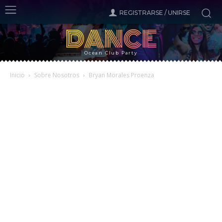
REGISTRARSE / UNIRSE
DANCE
Ocean Club Party
Inicio
Sobre Nosotros
Bryan Morales Proenza