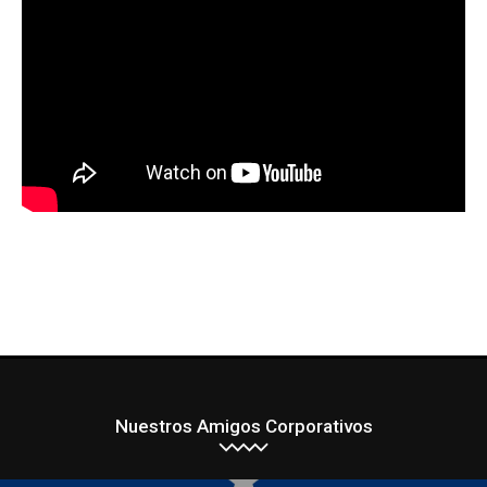
Nuestros Amigos Corporativos