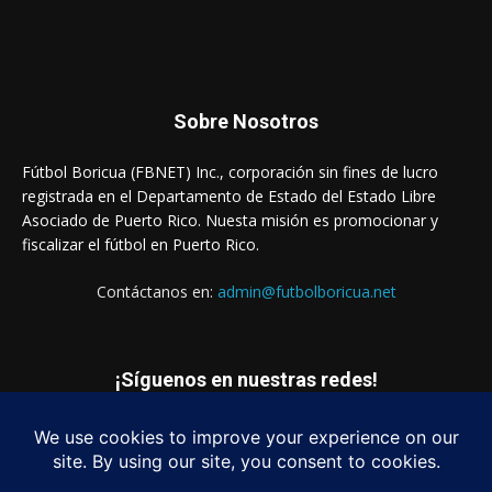
Sobre Nosotros
Fútbol Boricua (FBNET) Inc., corporación sin fines de lucro
registrada en el Departamento de Estado del Estado Libre
Asociado de Puerto Rico. Nuesta misión es promocionar y
fiscalizar el fútbol en Puerto Rico.
Contáctanos en:
admin@futbolboricua.net
¡Síguenos en nuestras redes!