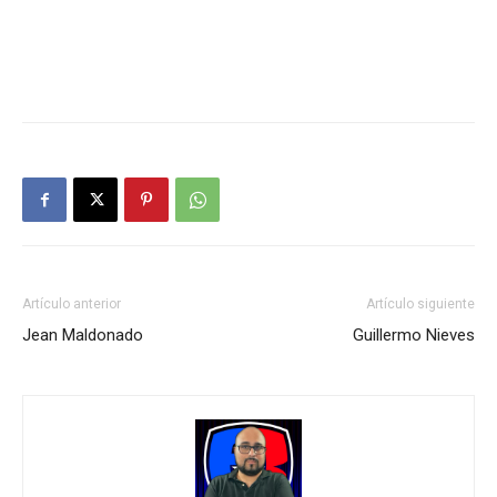
Artículo anterior
Artículo siguiente
Jean Maldonado
Guillermo Nieves