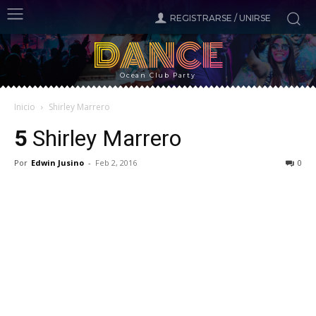
REGISTRARSE / UNIRSE
DANCE
Ocean Club Party
Inicio
Shirley Marrero
5
Shirley Marrero
Por
Edwin Jusino
-
Feb 2, 2016
0