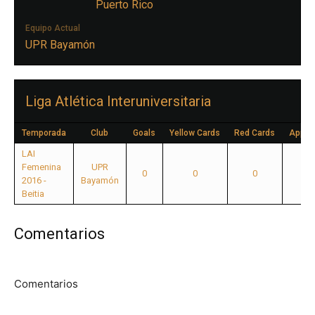
Puerto Rico
Equipo Actual
UPR Bayamón
Liga Atlética Interuniversitaria
Temporada
Club
Goals
Yellow Cards
Red Cards
Appea
LAI
Femenina
UPR
0
0
0
2016 -
Bayamón
Beitia
Comentarios
Comentarios