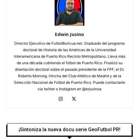
Edwin Jusino
Director Ejecutivo de FutbolBoricua.net. Graduado del programa
doctoral de Historia de las Américas de la Universidad
Interamericana de Puerto Rico Recinto Metropolitano. Lleva más
de una década cubriendo el fútbol de Puerto Rico. Finalizó su
disertación doctoral sobre el pasado presidente de la FPF, el Dr.
Roberto Monroig. Hincha del Club Atlético de Madrid y de la
Selección Nacional de Fútbol de Puerto Rico. Puede contactarle
via twitter o Instagram en @erjusinoa
¡Sintoniza la nueva docu serie GeoFutbol PR!