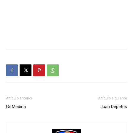
Artículo anterior
Artículo siguiente
Gil Medina
Juan Depetris