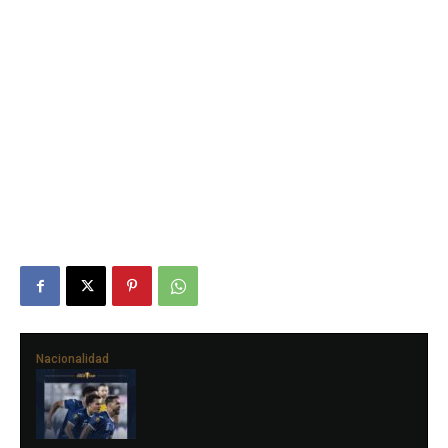
Nacionalidad