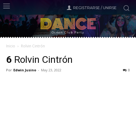
REGISTRARSE / UNIRSE
DANCE
Ocean Club Party
Inicio
Rolvin Cintrón
6
Rolvin Cintrón
Por
Edwin Jusino
-
May 23, 2022
0