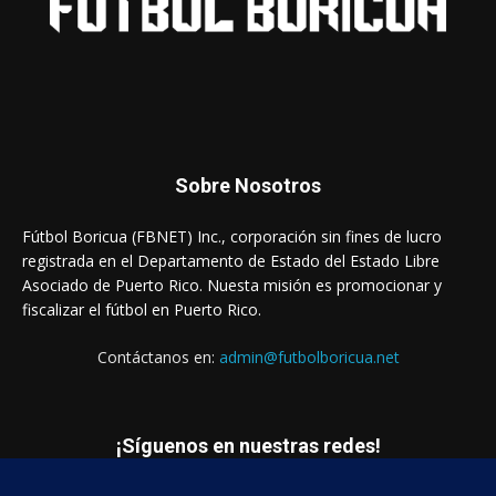
Sobre Nosotros
Fútbol Boricua (FBNET) Inc., corporación sin fines de lucro
registrada en el Departamento de Estado del Estado Libre
Asociado de Puerto Rico. Nuesta misión es promocionar y
fiscalizar el fútbol en Puerto Rico.
Contáctanos en:
admin@futbolboricua.net
¡Síguenos en nuestras redes!