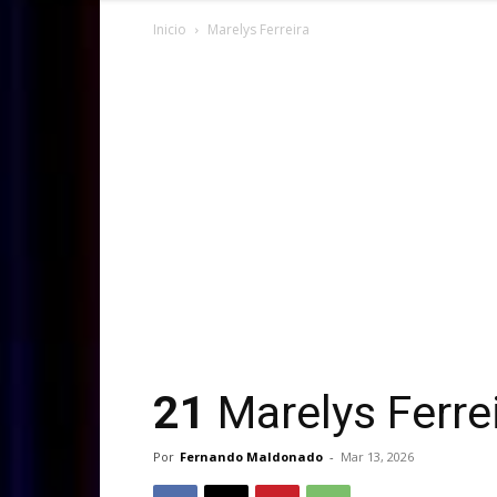
Inicio
Marelys Ferreira
21
Marelys Ferre
Por
Fernando Maldonado
-
Mar 13, 2026