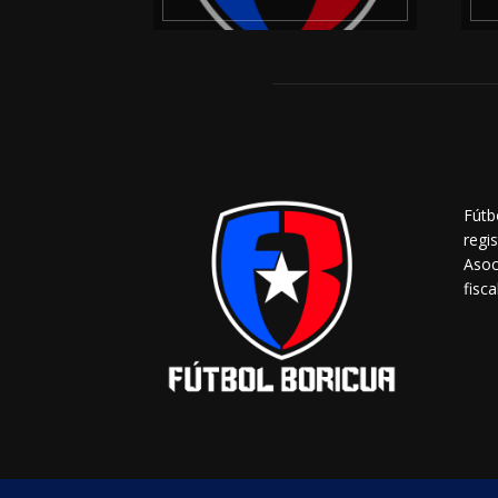
Fútb
regi
Asoc
fisca