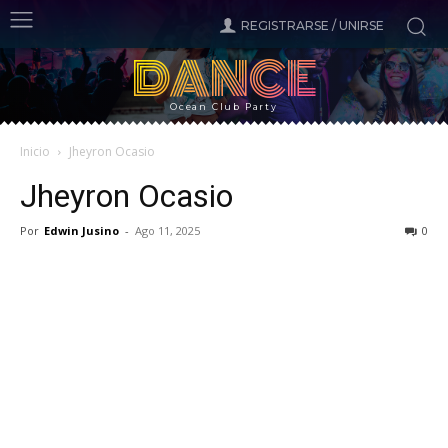
REGISTRARSE / UNIRSE
DANCE
Ocean Club Party
Inicio
Jheyron Ocasio
Jheyron Ocasio
Por
Edwin Jusino
-
Ago 11, 2025
0