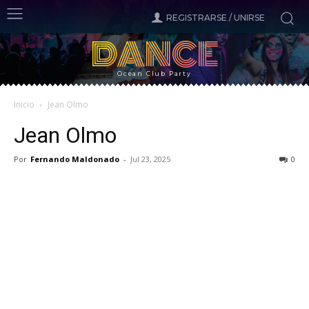
REGISTRARSE / UNIRSE
DANCE
Ocean Club Party
Inicio
Jean Olmo
Jean Olmo
Por
Fernando Maldonado
-
Jul 23, 2025
0