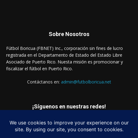
Sobre Nosotros
Fútbol Boricua (FBNET) Inc., corporación sin fines de lucro
registrada en el Departamento de Estado del Estado Libre
Asociado de Puerto Rico. Nuesta misión es promocionar y
fiscalizar el fútbol en Puerto Rico.
Contáctanos en:
admin@futbolboricua.net
¡Síguenos en nuestras redes!