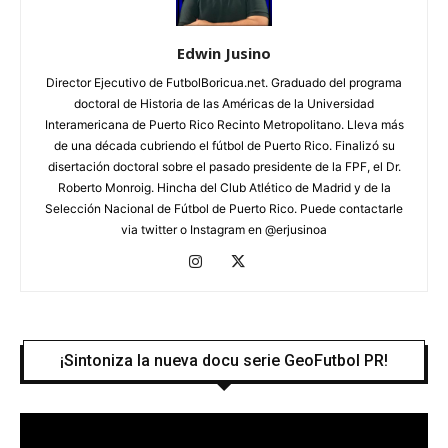
Edwin Jusino
Director Ejecutivo de FutbolBoricua.net. Graduado del programa
doctoral de Historia de las Américas de la Universidad
Interamericana de Puerto Rico Recinto Metropolitano. Lleva más
de una década cubriendo el fútbol de Puerto Rico. Finalizó su
disertación doctoral sobre el pasado presidente de la FPF, el Dr.
Roberto Monroig. Hincha del Club Atlético de Madrid y de la
Selección Nacional de Fútbol de Puerto Rico. Puede contactarle
via twitter o Instagram en @erjusinoa
¡Sintoniza la nueva docu serie GeoFutbol PR!