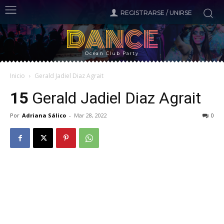
REGISTRARSE / UNIRSE
DANCE
Ocean Club Party
Inicio
Gerald Jadiel Diaz Agrait
15
Gerald Jadiel Diaz Agrait
Por
Adriana Sálico
-
Mar 28, 2022
0