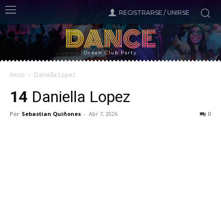
REGISTRARSE / UNIRSE
DANCE
Ocean Club Party
Inicio
Daniella Lopez
14
Daniella Lopez
Por
Sebastian Quiñones
-
Abr 7, 2026
0