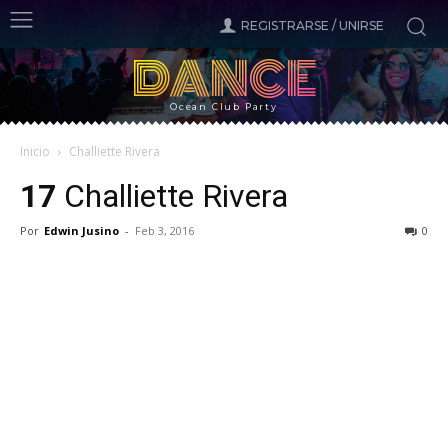
REGISTRARSE / UNIRSE
DANCE
Ocean Club Party
Inicio
Challiette Rivera
17
Challiette Rivera
Por
Edwin Jusino
-
Feb 3, 2016
0