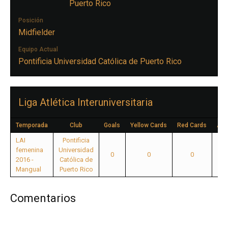
Puerto Rico
Posición
Midfielder
Equipo Actual
Pontificia Universidad Católica de Puerto Rico
Liga Atlética Interuniversitaria
Temporada
Club
Goals
Yellow Cards
Red Cards
App
LAI
Pontificia
femenina
Universidad
0
0
0
2016 -
Católica de
Mangual
Puerto Rico
Comentarios