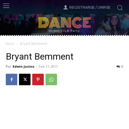
REGISTRARSE / UNIRSE
DANCE
Ocean Club Party
Inicio
Bryant Bemment
Bryant Bemment
Por
Edwin Jusino
-
Feb 17, 2017
0