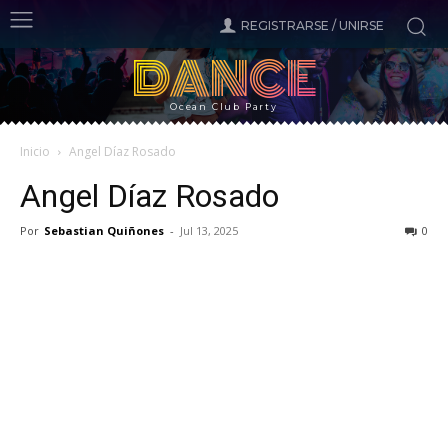
REGISTRARSE / UNIRSE
DANCE
Ocean Club Party
Inicio
Angel Díaz Rosado
Angel Díaz Rosado
Por
Sebastian Quiñones
-
Jul 13, 2025
0