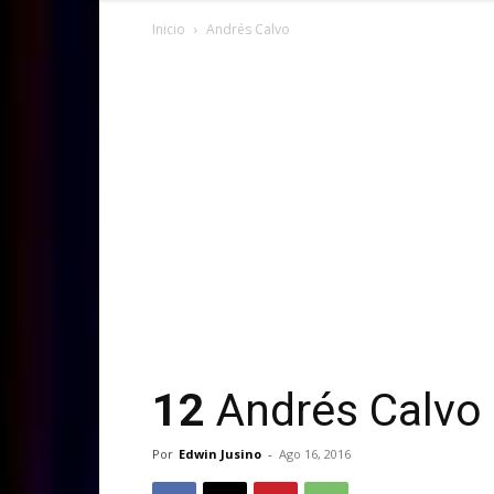
Inicio
Andrés Calvo
12
Andrés Calvo
Por
Edwin Jusino
-
Ago 16, 2016