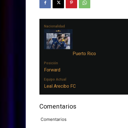
Nacionalidad
Puerto Rico
Posición
Forward
Equipo Actual
Leal Arecibo FC
Comentarios
Comentarios