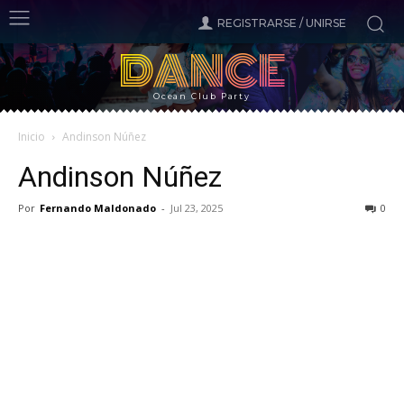
REGISTRARSE / UNIRSE
DANCE
Ocean Club Party
Inicio
Andinson Núñez
Andinson Núñez
Por
Fernando Maldonado
-
Jul 23, 2025
0