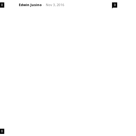
Edwin Jusino
-
Nov 3, 2016
0
0
0