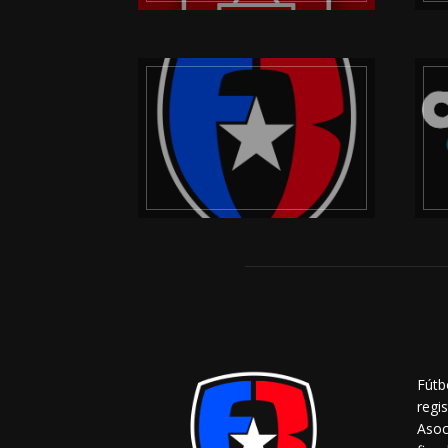
Fútb
regi
Asoc