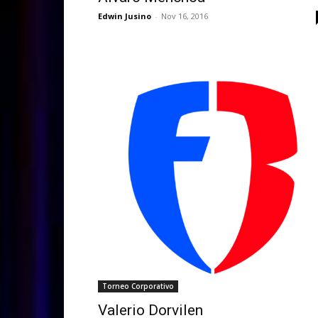
Edwin Jusino
-
Nov 16, 2016
Torneo Corporativo
Valerio Dorvilen