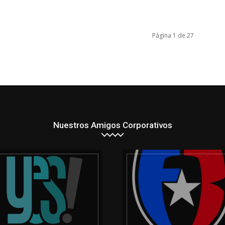
Página 1 de 27
Nuestros Amigos Corporativos