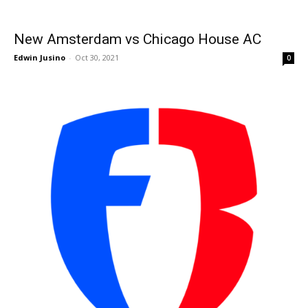
New Amsterdam vs Chicago House AC
Edwin Jusino
-
Oct 30, 2021
0