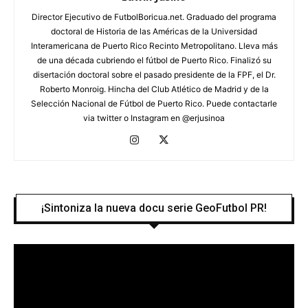
Director Ejecutivo de FutbolBoricua.net. Graduado del programa
doctoral de Historia de las Américas de la Universidad
Interamericana de Puerto Rico Recinto Metropolitano. Lleva más
de una década cubriendo el fútbol de Puerto Rico. Finalizó su
disertación doctoral sobre el pasado presidente de la FPF, el Dr.
Roberto Monroig. Hincha del Club Atlético de Madrid y de la
Selección Nacional de Fútbol de Puerto Rico. Puede contactarle
via twitter o Instagram en @erjusinoa
¡Sintoniza la nueva docu serie GeoFutbol PR!