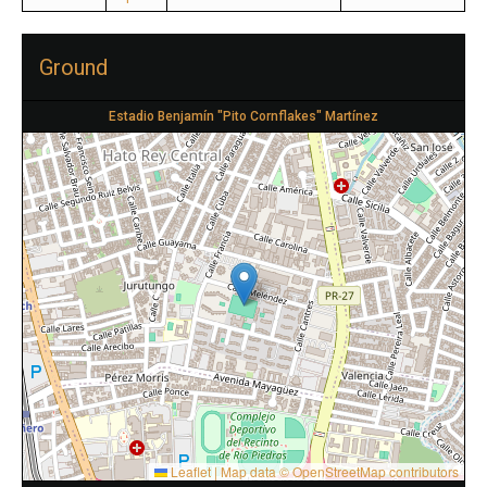
Ground
Estadio Benjamín "Pito Cornflakes" Martínez
Leaflet
|
Map data ©
OpenStreetMap
contributors