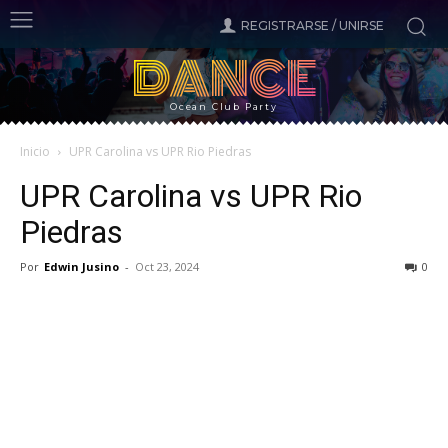
REGISTRARSE / UNIRSE
DANCE
Ocean Club Party
Inicio
UPR Carolina vs UPR Rio Piedras
UPR Carolina vs UPR Rio
Piedras
Por
Edwin Jusino
-
Oct 23, 2024
0