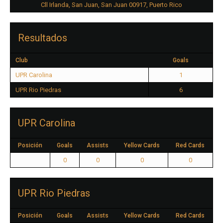
Cll Irlanda, San Juan, San Juan 00917, Puerto Rico
Resultados
Club
Goals
UPR Carolina
1
UPR Rio Piedras
6
UPR Carolina
Posición
Goals
Assists
Yellow Cards
Red Cards
0
0
0
0
UPR Rio Piedras
Posición
Goals
Assists
Yellow Cards
Red Cards