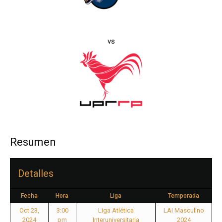
vs
Resumen
Detalles
Fecha
Hora
Liga
Temporada
Oct 23,
3:00
Liga Atlética
LAI Masculino
2024
pm
Interuniversitaria
2024