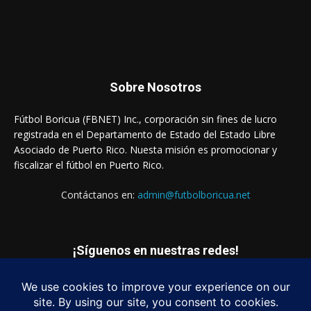
Sobre Nosotros
Fútbol Boricua (FBNET) Inc., corporación sin fines de lucro
registrada en el Departamento de Estado del Estado Libre
Asociado de Puerto Rico. Nuesta misión es promocionar y
fiscalizar el fútbol en Puerto Rico.
Contáctanos en:
admin@futbolboricua.net
¡Síguenos en nuestras redes!