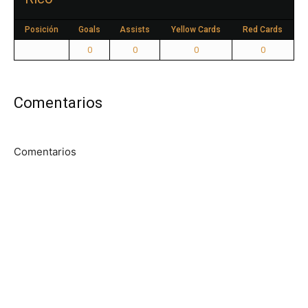
Posición
Goals
Assists
Yellow Cards
Red Cards
0
0
0
0
Comentarios
Comentarios