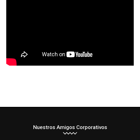
Nuestros Amigos Corporativos