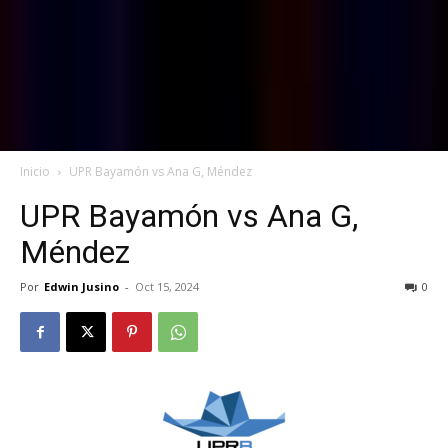
Inicio
UPR Bayamón vs Ana G, Méndez
UPR Bayamón vs Ana G,
Méndez
Por
Edwin Jusino
-
Oct 15, 2024
0