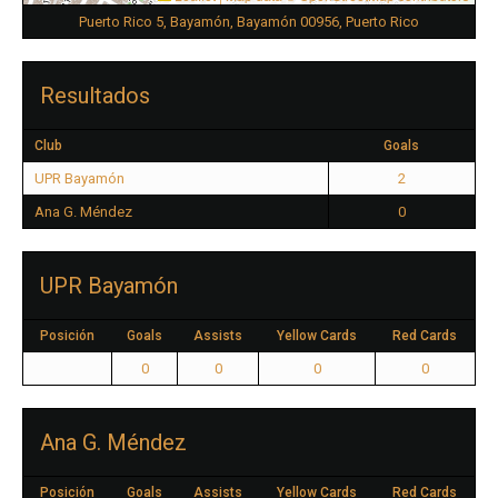
Puerto Rico 5, Bayamón, Bayamón 00956, Puerto Rico
Resultados
Club
Goals
UPR Bayamón
2
Ana G. Méndez
0
UPR Bayamón
Posición
Goals
Assists
Yellow Cards
Red Cards
0
0
0
0
Ana G. Méndez
Posición
Goals
Assists
Yellow Cards
Red Cards