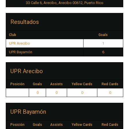
33 Calle 6, Arecibo, Arecibo 00612, Puerto Rico
Resultados
Club
Goals
UPR Arecibo
1
UPR Bayamón
6
UPR Arecibo
Posición
Goals
Assists
Yellow Cards
Red Cards
0
0
0
0
UPR Bayamón
Posición
Goals
Assists
Yellow Cards
Red Cards