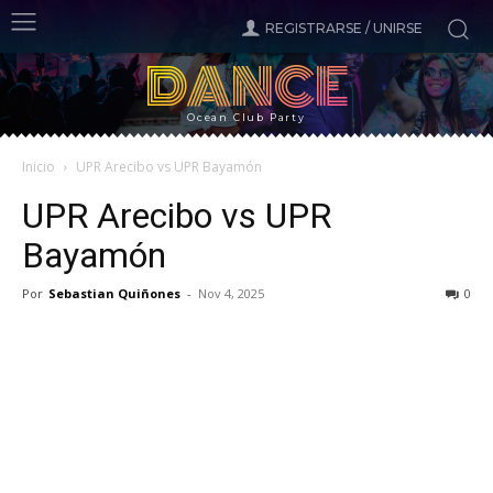
REGISTRARSE / UNIRSE
DANCE
Ocean Club Party
Inicio
UPR Arecibo vs UPR Bayamón
UPR Arecibo vs UPR
Bayamón
Por
Sebastian Quiñones
-
Nov 4, 2025
0