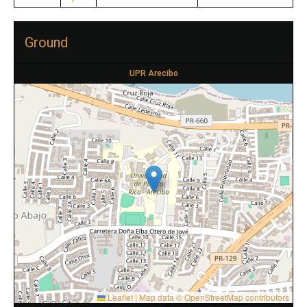
Ground
UPR Arecibo
Leaflet
|
Map data ©
OpenStreetMap
contributors