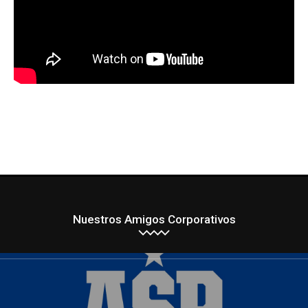
Nuestros Amigos Corporativos