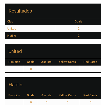
Resultados
Club
Goals
United
2
Hatillo
2
United
Posición
Goals
Assists
Yellow Cards
Red Cards
0
0
0
0
Hatillo
Posición
Goals
Assists
Yellow Cards
Red Cards
0
0
0
0