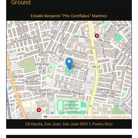
Ground
Estadio Benjamín "Pito Cornflakes" Martínez
Leaflet
|
Map data ©
OpenStreetMap
contributors
Cll Irlanda, San Juan, San Juan 00917, Puerto Rico