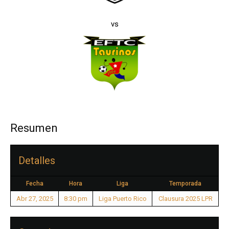
vs
Resumen
Detalles
Fecha
Hora
Liga
Temporada
Abr 27, 2025
8:30 pm
Liga Puerto Rico
Clausura 2025 LPR