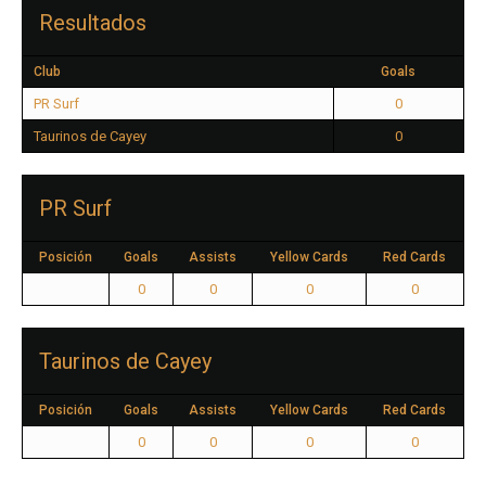
Resultados
Club
Goals
PR Surf
0
Taurinos de Cayey
0
PR Surf
Posición
Goals
Assists
Yellow Cards
Red Cards
0
0
0
0
Taurinos de Cayey
Posición
Goals
Assists
Yellow Cards
Red Cards
0
0
0
0