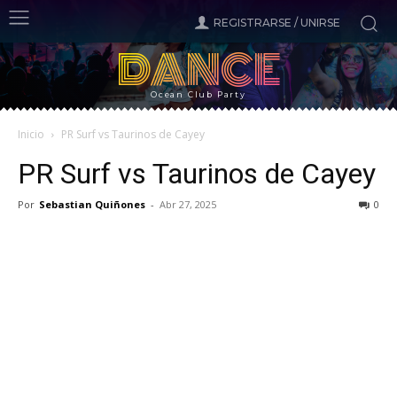
REGISTRARSE / UNIRSE
DANCE
Ocean Club Party
Inicio
PR Surf vs Taurinos de Cayey
PR Surf vs Taurinos de Cayey
Por
Sebastian Quiñones
-
Abr 27, 2025
0