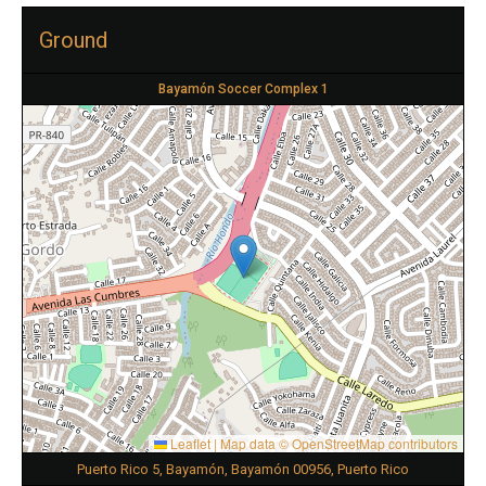
Ground
Bayamón Soccer Complex 1
Leaflet
|
Map data ©
OpenStreetMap
contributors
Puerto Rico 5, Bayamón, Bayamón 00956, Puerto Rico