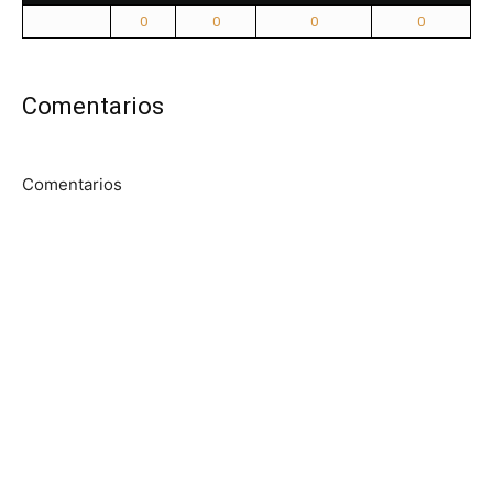
0
0
0
0
Comentarios
Comentarios