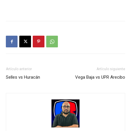
Artículo anterior
Artículo siguiente
Selles vs Huracán
Vega Baja vs UPR Arecibo