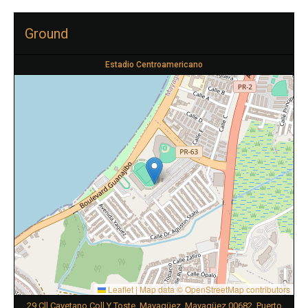
Ground
Estadio Centroamericano
Leaflet
|
Map data ©
OpenStreetMap
contributors
29 Cll Cayetano Coll Y Toste, Mayagüez, Mayagüez 00682, Puerto