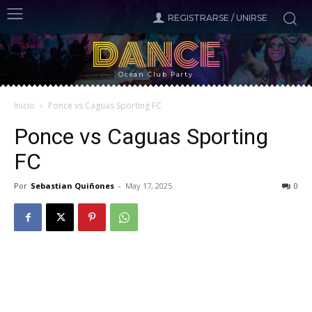
REGISTRARSE / UNIRSE
DANCE
Ocean Club Party
Inicio
Ponce vs Caguas Sporting FC
Ponce vs Caguas Sporting
FC
Por
Sebastian Quiñones
-
May 17, 2025
0