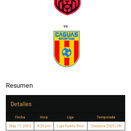
vs
Resumen
Detalles
Fecha
Hora
Liga
Temporada
May 17, 2025
8:30 pm
Liga Puerto Rico
Clausura 2025 LPR