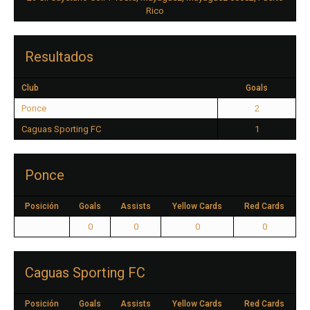
Rico
Resultados
Club
Goals
Ponce
2
Caguas Sporting FC
1
Ponce
Posición
Goals
Assists
Yellow Cards
Red Cards
0
0
0
0
Caguas Sporting FC
Posición
Goals
Assists
Yellow Cards
Red Cards