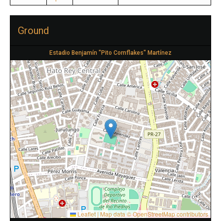
Ground
Estadio Benjamín "Pito Cornflakes" Martínez
Leaflet
|
Map data ©
OpenStreetMap
contributors