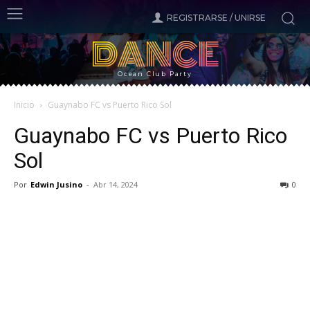
REGISTRARSE / UNIRSE
DANCE
Ocean Club Party
Inicio
Guaynabo FC vs Puerto Rico Sol
Guaynabo FC vs Puerto Rico
Sol
Por
Edwin Jusino
-
Abr 14, 2024
0