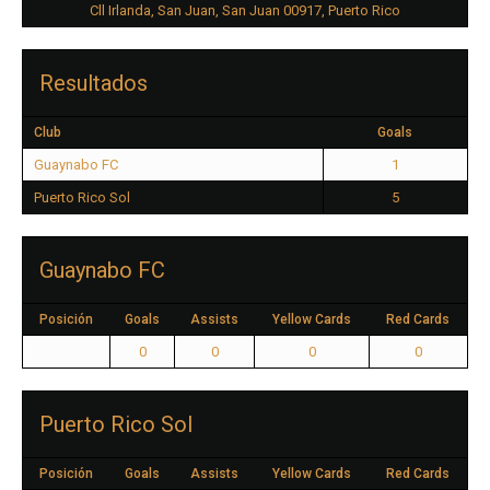
Cll Irlanda, San Juan, San Juan 00917, Puerto Rico
Resultados
Club
Goals
Guaynabo FC
1
Puerto Rico Sol
5
Guaynabo FC
Posición
Goals
Assists
Yellow Cards
Red Cards
0
0
0
0
Puerto Rico Sol
Posición
Goals
Assists
Yellow Cards
Red Cards