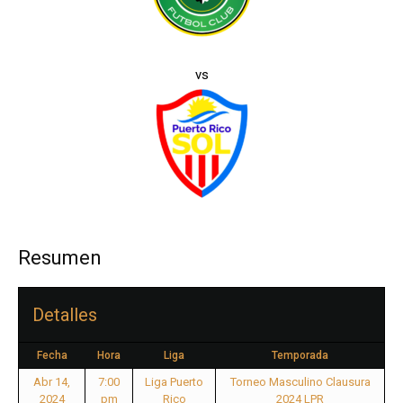
vs
Resumen
Detalles
Fecha
Hora
Liga
Temporada
Abr 14,
7:00
Liga Puerto
Torneo Masculino Clausura
2024
pm
Rico
2024 LPR