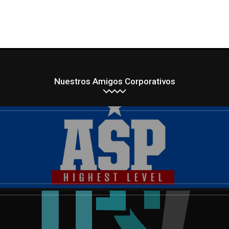
Nuestros Amigos Corporativos