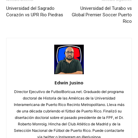
Universidad del Sagrado
Universidad del Turabo vs
Corazón vs UPR Rio Piedras
Global Premier Soccer Puerto
Rico
Edwin Jusino
Director Ejecutivo de FutbolBoricua.net. Graduado del programa
doctoral de Historia de las Américas de la Universidad
Interamericana de Puerto Rico Recinto Metropolitano. Lleva más
de una década cubriendo el fútbol de Puerto Rico. Finalizó su
disertación doctoral sobre el pasado presidente de la FPF, el Dr.
Roberto Monroig. Hincha del Club Atlético de Madrid y de la
Selección Nacional de Fútbol de Puerto Rico. Puede contactarle
via twitter o Instagram en @erjusinoa