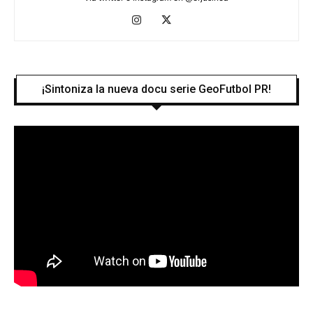
¡Sintoniza la nueva docu serie GeoFutbol PR!