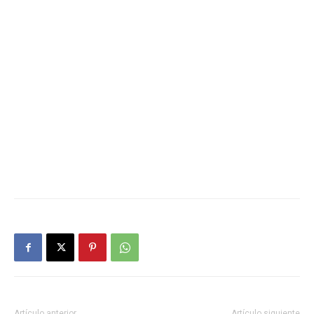
Artículo anterior
Artículo siguiente