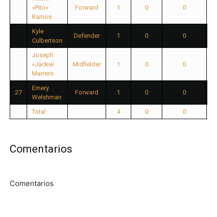
«Pito»
Forward
1
0
0
Ramos
Kyle
Defender
1
0
0
Culbertson
Joseph
«Jackie’
Midfielder
1
0
0
Marrero
Emery
27
Forward
1
0
0
Welshman
Total
4
0
0
Comentarios
Comentarios