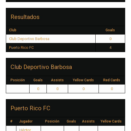
Resultados
Club
Goals
Club Deportivo Barbosa
0
Puerto Rico FC
4
Club Deportivo Barbosa
Posición
Goals
Assists
Yellow Cards
Red Cards
0
0
0
0
Puerto Rico FC
#
Jugador
Posición
Goals
Assists
Yellow Cards
R
Héctor