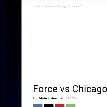
Inicio
Force vs Chicago House AC
Force vs Chicag
Por
Edwin Jusino
-
Sep 16, 2021