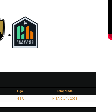
vs
Liga
Temporada
NISA
NISA Otoño 2021