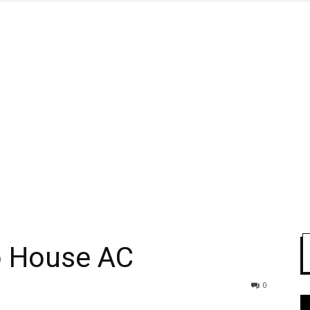
o House AC
0