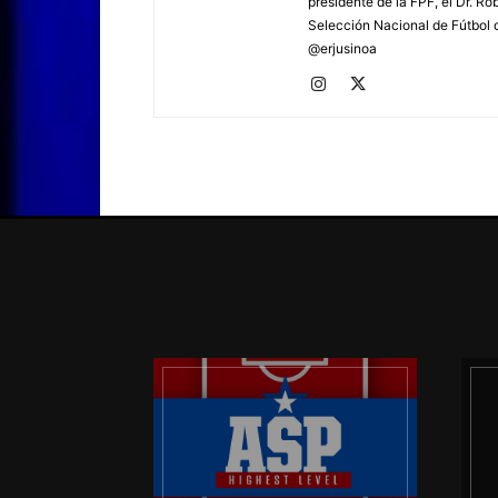
presidente de la FPF, el Dr. Ro
Selección Nacional de Fútbol d
@erjusinoa