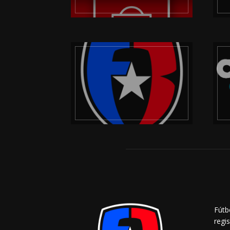
Fútb
regi