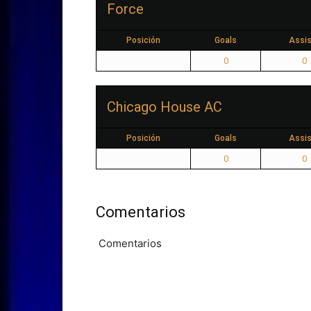
Force
Posición
Goals
Assis
0
0
Chicago House AC
Posición
Goals
Assis
0
0
Comentarios
Comentarios