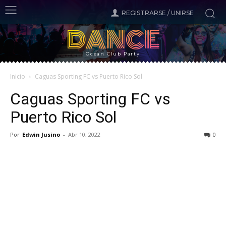
REGISTRARSE / UNIRSE
DANCE
Ocean Club Party
Inicio
Caguas Sporting FC vs Puerto Rico Sol
Caguas Sporting FC vs
Puerto Rico Sol
Por
Edwin Jusino
-
Abr 10, 2022
0