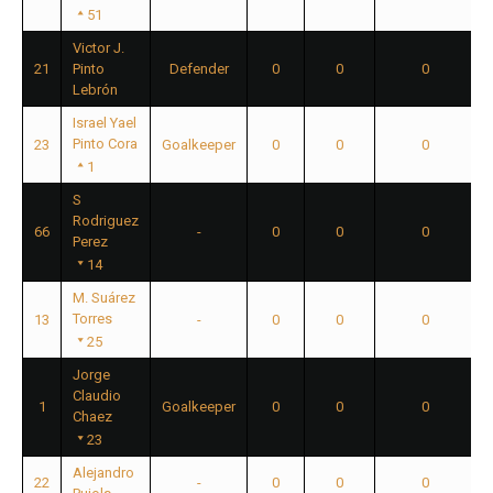
51
Victor J.
21
Pinto
Defender
0
0
0
Lebrón
Israel Yael
Pinto Cora
23
Goalkeeper
0
0
0
1
S
Rodriguez
66
-
0
0
0
Perez
14
M. Suárez
Torres
13
-
0
0
0
25
Jorge
Claudio
1
Goalkeeper
0
0
0
Chaez
23
Alejandro
22
-
0
0
0