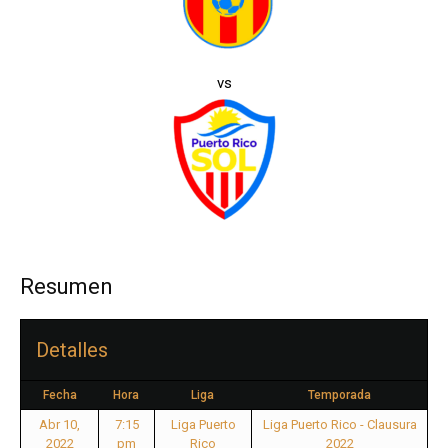
vs
Resumen
Detalles
Fecha
Hora
Liga
Temporada
Abr 10,
7:15
Liga Puerto
Liga Puerto Rico - Clausura
2022
pm
Rico
2022