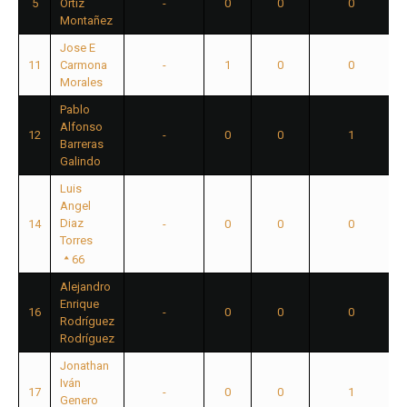
5
Ortiz
-
0
0
0
Montañez
Jose E
11
Carmona
-
1
0
0
Morales
Pablo
Alfonso
12
-
0
0
1
Barreras
Galindo
Luis
Angel
Diaz
14
-
0
0
0
Torres
66
Alejandro
Enrique
16
-
0
0
0
Rodríguez
Rodríguez
Jonathan
Iván
17
-
0
0
1
Genero