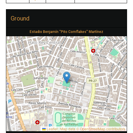
Ground
Estadio Benjamín "Pito Cornflakes" Martínez
Leaflet
|
Map data ©
OpenStreetMap
contributors