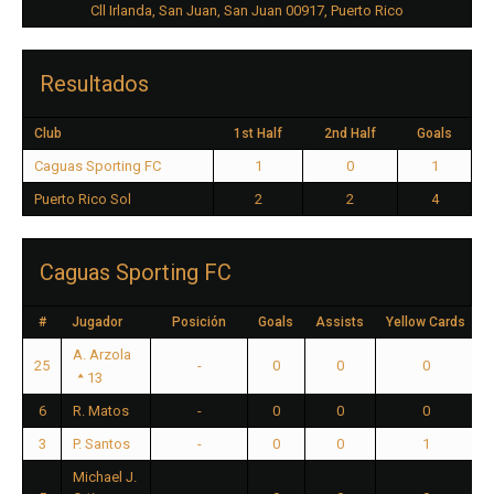
Cll Irlanda, San Juan, San Juan 00917, Puerto Rico
Resultados
Club
1st Half
2nd Half
Goals
Caguas Sporting FC
1
0
1
Puerto Rico Sol
2
2
4
Caguas Sporting FC
#
Jugador
Posición
Goals
Assists
Yellow Cards
A. Arzola
25
-
0
0
0
13
6
R. Matos
-
0
0
0
3
P. Santos
-
0
0
1
Michael J.