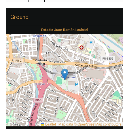
Ground
Estadio Juan Ramón Loubriel
Leaflet
|
Map data ©
OpenStreetMap
contributors