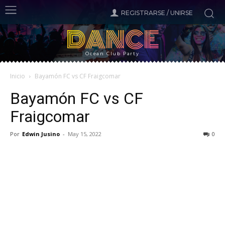
REGISTRARSE / UNIRSE
DANCE
Ocean Club Party
Inicio
Bayamón FC vs CF Fraigcomar
Bayamón FC vs CF
Fraigcomar
Por
Edwin Jusino
-
May 15, 2022
0