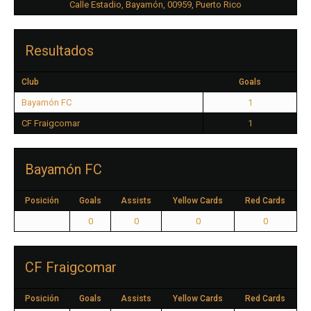
Calle Estadio, Bayamón, 00959, Puerto Rico
Resultados
Club
Goals
Bayamón FC
1
CF Fraigcomar
1
Bayamón FC
Posición
Goals
Assists
Yellow Cards
Red Cards
0
0
0
0
CF Fraigcomar
Posición
Goals
Assists
Yellow Cards
Red Cards