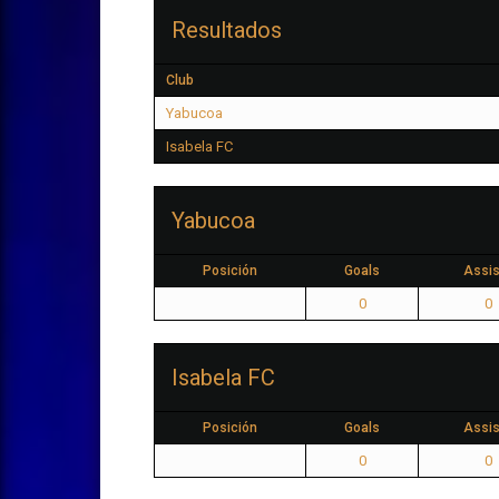
Resultados
Club
Yabucoa
Isabela FC
Yabucoa
Posición
Goals
Assis
0
0
Isabela FC
Posición
Goals
Assis
0
0