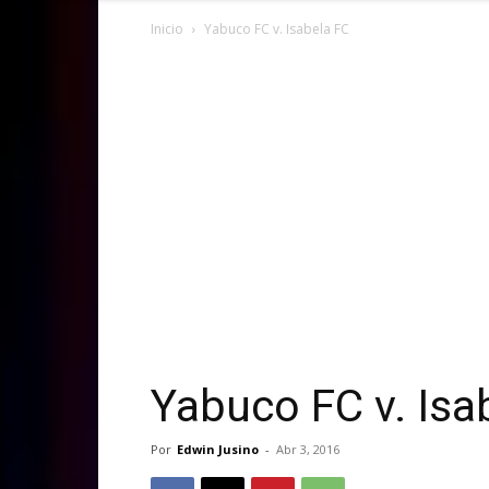
Inicio
Yabuco FC v. Isabela FC
Yabuco FC v. Isa
Por
Edwin Jusino
-
Abr 3, 2016