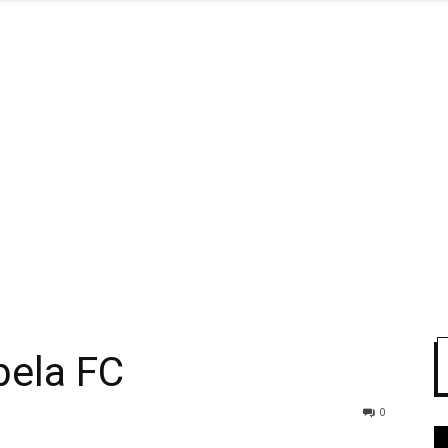
bela FC
0