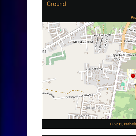
Ground
Pi
PR-212, Isabel