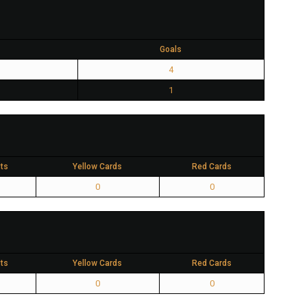
Goals
4
1
ts
Yellow Cards
Red Cards
0
0
ts
Yellow Cards
Red Cards
0
0