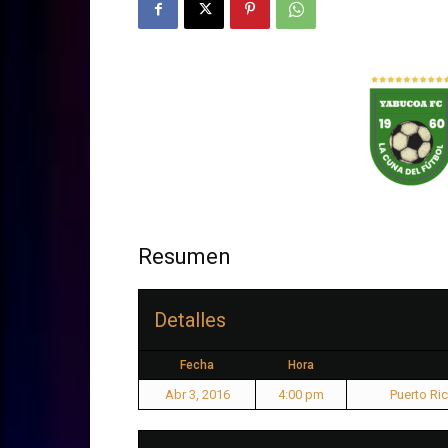
Resumen
Detalles
Fecha
Hora
Abr 3, 2016
4:00 pm
Puerto Ri