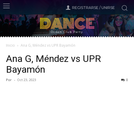
REGISTRARSE / UNIRSE
DANCE
Ocean Club Party
Inicio
Ana G, Méndez vs UPR Bayamón
Ana G, Méndez vs UPR
Bayamón
Por
-
Oct 23, 2023
0