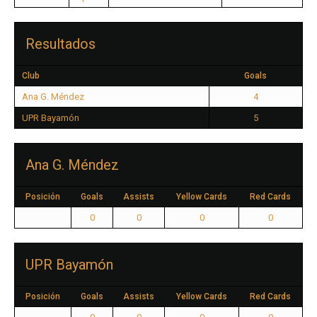
Resultados
Club
Goals
Ana G. Méndez
4
UPR Bayamón
5
Ana G. Méndez
Posición
Goals
Assists
Yellow Cards
Red Cards
0
0
0
0
UPR Bayamón
Posición
Goals
Assists
Yellow Cards
Red Cards