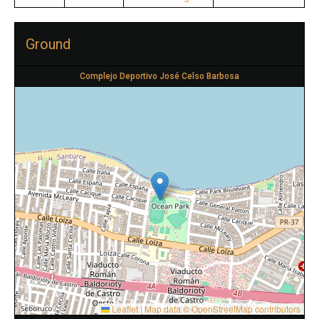
Ground
Complejo Deportivo José Celso Barbosa
Leaflet
|
Map data ©
OpenStreetMap
contributors