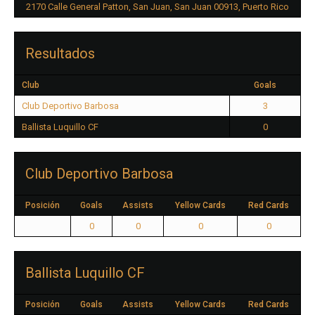
2170 Calle General Patton, San Juan, San Juan 00913, Puerto Rico
Resultados
Club
Goals
Club Deportivo Barbosa
3
Ballista Luquillo CF
0
Club Deportivo Barbosa
Posición
Goals
Assists
Yellow Cards
Red Cards
0
0
0
0
Ballista Luquillo CF
Posición
Goals
Assists
Yellow Cards
Red Cards