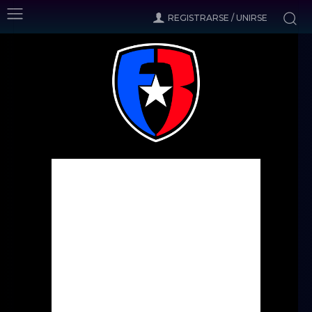
REGISTRARSE / UNIRSE