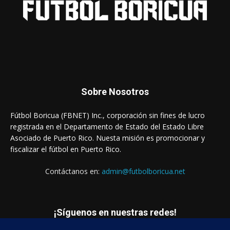
Sobre Nosotros
Fútbol Boricua (FBNET) Inc., corporación sin fines de lucro
registrada en el Departamento de Estado del Estado Libre
Asociado de Puerto Rico. Nuesta misión es promocionar y
fiscalizar el fútbol en Puerto Rico.
Contáctanos en:
admin@futbolboricua.net
¡Síguenos en nuestras redes!