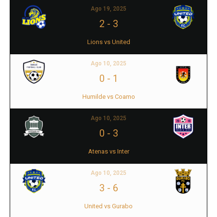
Ago 19, 2025
2
-
3
Lions vs United
Ago 10, 2025
0
-
1
Humilde vs Coamo
Ago 10, 2025
0
-
3
Atenas vs Inter
Ago 10, 2025
3
-
6
United vs Gurabo