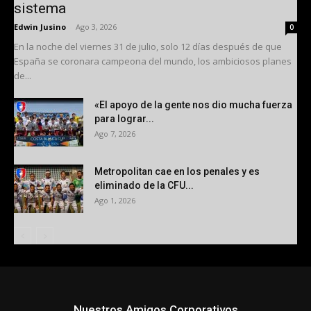
sistema
Edwin Jusino
-
Ago 3, 2026
0
En la noche del viernes 31 de julio, solo 12 días después de que
España se coronara campeona del mundo, los ambiciosos planes
de...
«El apoyo de la gente nos dio mucha fuerza
para lograr...
Ago 7, 2026
Metropolitan cae en los penales y es
eliminado de la CFU...
Ago 1, 2026
Nuestros Amigos Corporativos