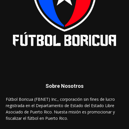
Sobre Nosotros
Fútbol Boricua (FBNET) Inc., corporación sin fines de lucro
registrada en el Departamento de Estado del Estado Libre
Asociado de Puerto Rico. Nuesta misión es promocionar y
fiscalizar el fútbol en Puerto Rico.