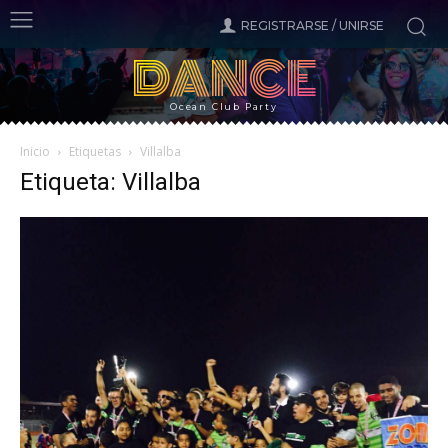
REGISTRARSE / UNIRSE
DANCE
Ocean Club Party
Inicio
Etiquetas
Villalba
Etiqueta: Villalba