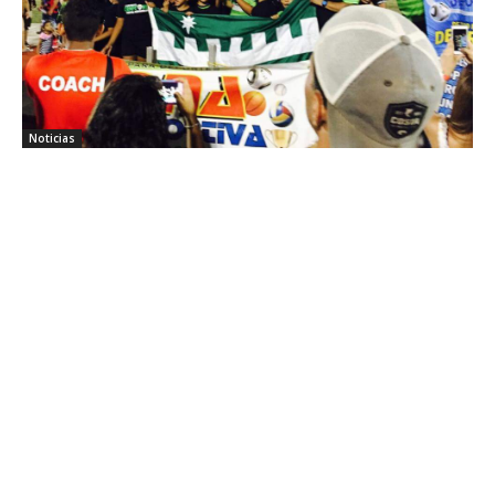
Noticias