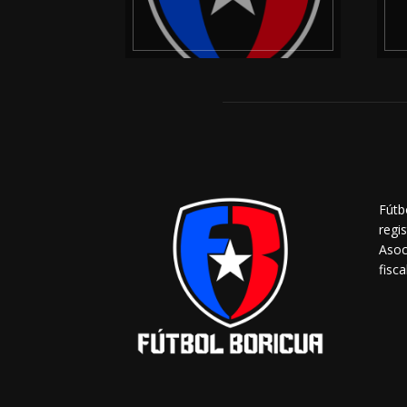
Fútb
regi
Asoc
fisca