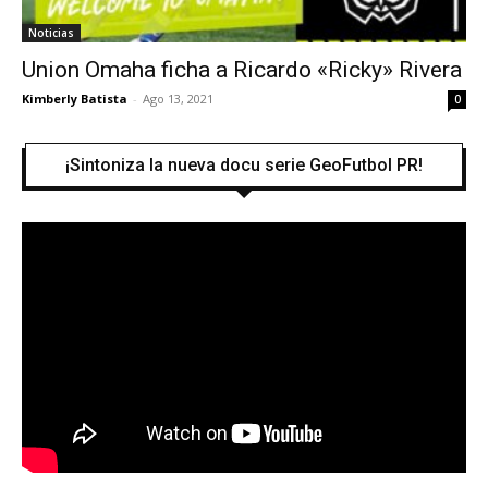
Noticias
Union Omaha ficha a Ricardo «Ricky» Rivera
Kimberly Batista
-
Ago 13, 2021
0
¡Sintoniza la nueva docu serie GeoFutbol PR!